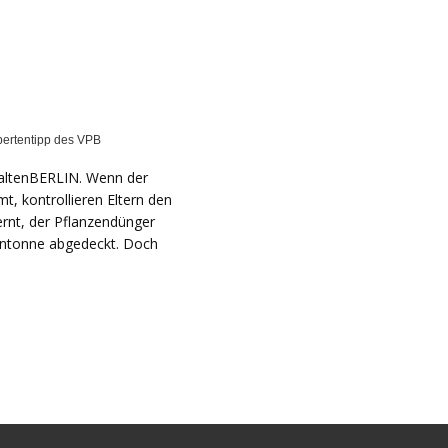
rtentipp des VPB
taltenBERLIN. Wenn der
, kontrollieren Eltern den
ernt, der Pflanzendünger
ntonne abgedeckt. Doch