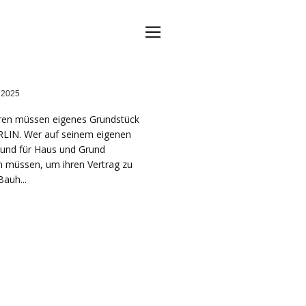
WERKHAUS GmbH
 2025
Leistungspektrum
ren müssen eigenes Grundstück
Blog
RLIN. Wer auf seinem eigenen
 und für Haus und Grund
Anfrage
n müssen, um ihren Vertrag zu
Karte
Bauh...
Datenschutz
Impressum