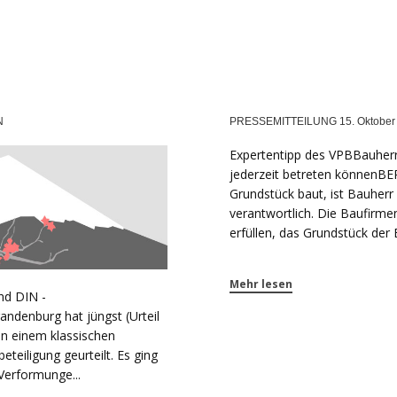
N
PRESSEMITTEILUNG 15. Oktober
Expertentipp des VPBBauher
jederzeit betreten könnenBE
Grundstück baut, ist Bauherr
verantwortlich. Die Baufirme
erfüllen, das Grundstück der 
Mehr lesen
nd DIN -
denburg hat jüngst (Urteil
in einem klassischen
teiligung geurteilt. Es ging
erformunge...