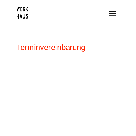
WERKHAUS G
Terminvereinbarung
Leistungspekt
Blog
Anfrage
Karte
Datenschutz
Impressum